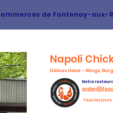
commerces de Fontenay-aux-
Napoli Chic
Délices Halal – Wings, Bur
Notre restaura
order@food
Tous les jours 