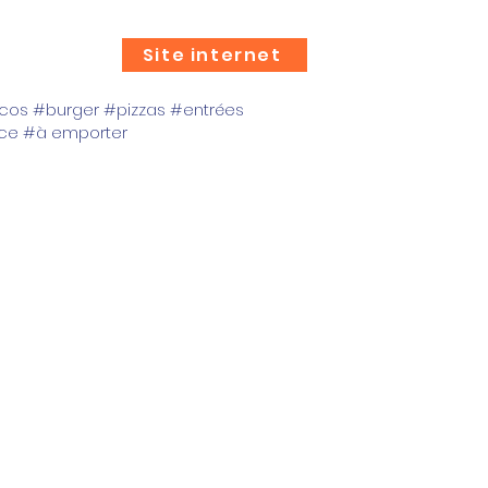
Site internet
os #burger #pizzas #entrées
ace #à emporter