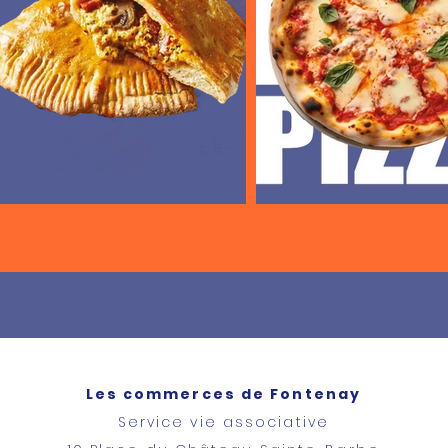
Les commerces
de Fontenay
Service vie associative