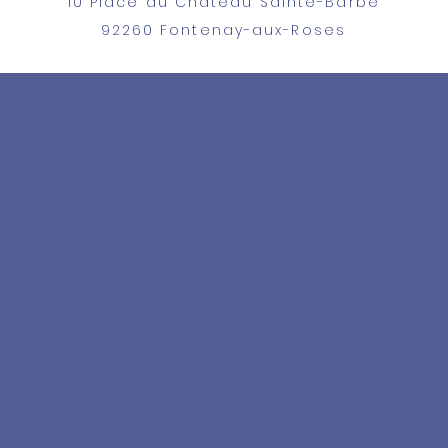
10 Place du Château Sainte-Barbe
92260 Fontenay-aux-Roses