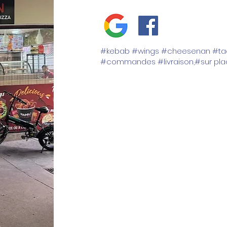
#kebab #wings #cheesenan #tac
#commandes #livraison,#sur pl