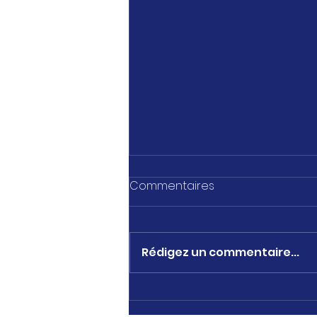
Commentaires
Rédigez un commentaire...
1 an avec Franprix ! 22 mai
2026