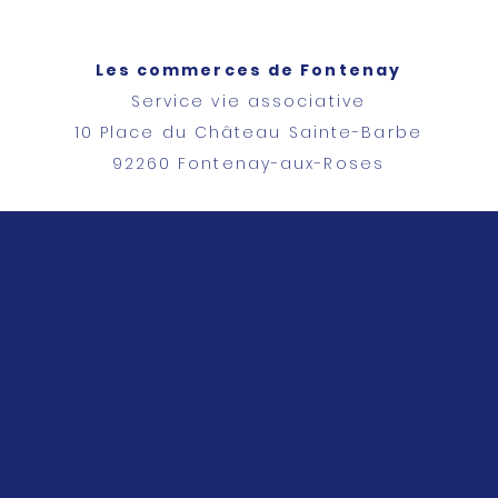
Les commerces
de Fontenay
Service vie associative
10 Place du Château Sainte-Barbe
92260 Fontenay-aux-Roses