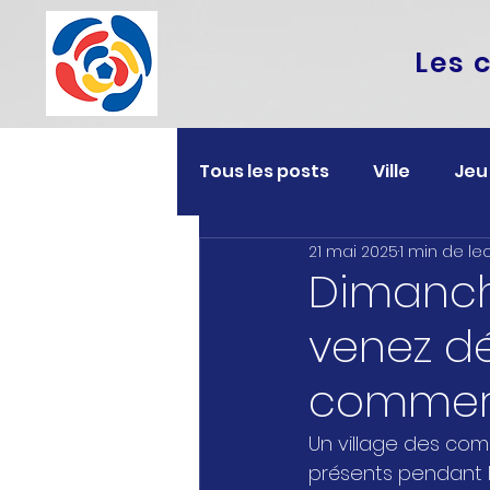
Les 
Tous les posts
Ville
Jeu
21 mai 2025
1 min de le
Dimanche
venez dé
commerça
Un village des com
présents pendant l