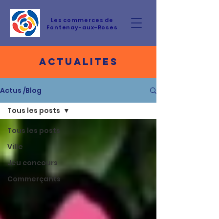
Les commerces de
Fontenay-aux-Roses
ACTUALITES
Actus /Blog
Tous les posts
Tous les posts
Ville
Jeu concours
Commerçants